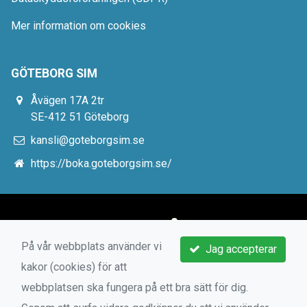
Mer information om cookies
GÖTEBORG SIM
Åvägen 17A 2tr
SE-412 51 Göteborg
kansli@goteborgsim.se
https://boka.goteborgsim.se/
På vår webbplats använder vi
Jag accepterar
kakor (cookies) för att
webbplatsen ska fungera på ett bra sätt för dig.