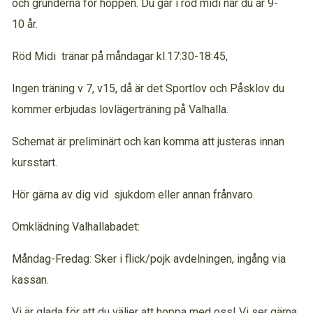
och grunderna för hoppen. Du går i röd midi när du är 9-
10 år.
Röd Midi tränar på måndagar kl.17:30-18:45,
Ingen träning v 7, v15, då är det Sportlov och Påsklov du
kommer erbjudas lovlägerträning på Valhalla.
Schemat är preliminärt och kan komma att justeras innan
kursstart.
Hör gärna av dig vid sjukdom eller annan frånvaro.
Omklädning Valhallabadet:
Måndag-Fredag: Sker i flick/pojk avdelningen, ingång via
kassan.
Vi är glada för att du väljer att hoppa med oss! Vi ser gärna