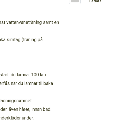
Ledare
ämst vattenvaneträning samt en
ka simtag (träning på
tart, du lämnar 100 kr i
rfås när du lämnar tillbaka
mklädningsrummet.
der, även håret, innan bad.
nderkläder under.