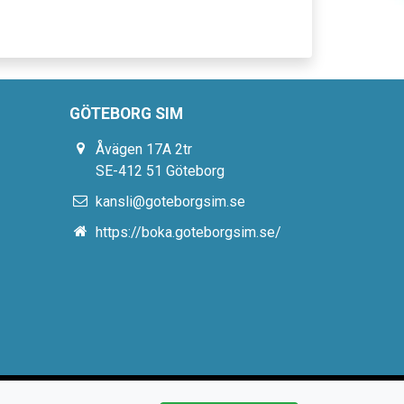
GÖTEBORG SIM
Åvägen 17A 2tr
SE-412 51 Göteborg
kansli@goteborgsim.se
https://boka.goteborgsim.se/