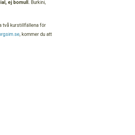
al, ej bomull.
Burkini,
 två kurstillfällena för
orgsim.se
, kommer du att