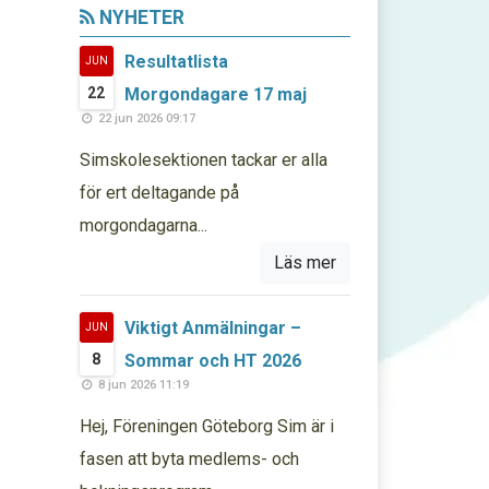
NYHETER
Resultatlista
JUN
22
Morgondagare 17 maj
22 jun 2026 09:17
Simskolesektionen tackar er alla
för ert deltagande på
morgondagarna...
Läs mer
Viktigt Anmälningar –
JUN
8
Sommar och HT 2026
8 jun 2026 11:19
Hej, Föreningen Göteborg Sim är i
fasen att byta medlems- och