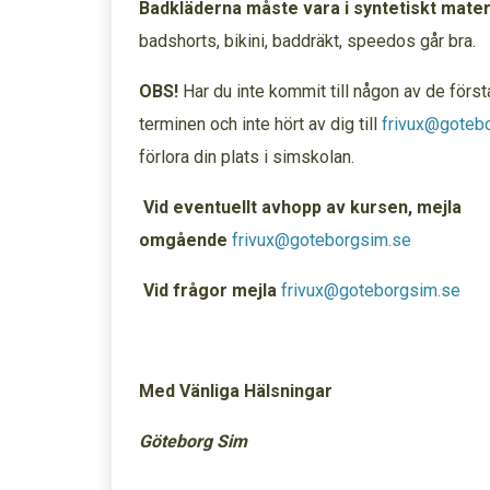
Badkläderna måste vara i syntetiskt materi
badshorts, bikini, baddräkt, speedos går bra.
OBS!
Har du inte kommit till någon av de första
terminen och inte hört av dig till
frivux@goteb
förlora din plats i simskolan.
Vid eventuellt avhopp av kursen, mejla
omgående
frivux@goteborgsim.se
Vid frågor mejla
frivux@goteborgsim.se
Med Vänliga Hälsningar
Göteborg Sim