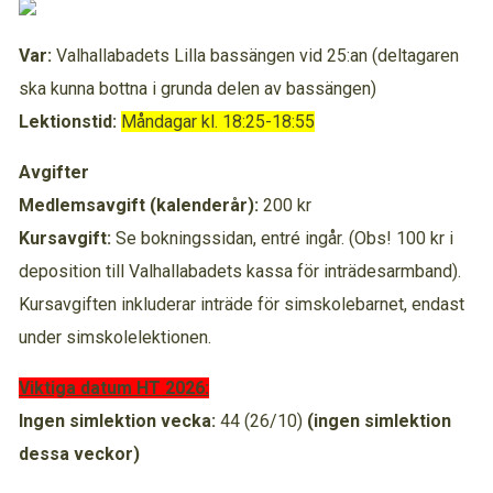
Var:
Valhallabadets Lilla bassängen vid 25:an (deltagaren
ska kunna bottna i grunda delen av bassängen)
Lektionstid:
Måndagar kl. 18:25-18:55
Avgifter
Medlemsavgift (kalenderår):
200 kr
Kursavgift:
Se bokningssidan, entré ingår. (Obs! 100 kr i
deposition till Valhallabadets kassa för inträdesarmband).
Kursavgiften inkluderar inträde för simskolebarnet, endast
under simskolelektionen.
Viktiga datum HT 2026:
Ingen simlektion vecka:
44 (26/10)
(ingen simlektion
dessa veckor)