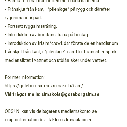
• Hämta föremål från botten med båda händerna.
• Frånskjut från kant, i ”pilenläge” på rygg och därefter
ryggsimsbenspark.
• Fortsatt ryggsimsträning.
• Introduktion av bröstsim, träna på bentag.
• Introduktion av frisim/crawl, där första delen handlar om
frånskjut från kant, i ”pilenläge” därefter frisimsbenspark
med ansiktet i vattnet och utblås sker under vattnet.
För mer information:
https://goteborgsim.se/simskola/barn/
Vid frågor maila: simskola@goteborgsim.se
OBS! Ni kan via deltagarens medlemskonto se
gruppinformation bl.a. fakturor/transaktioner.