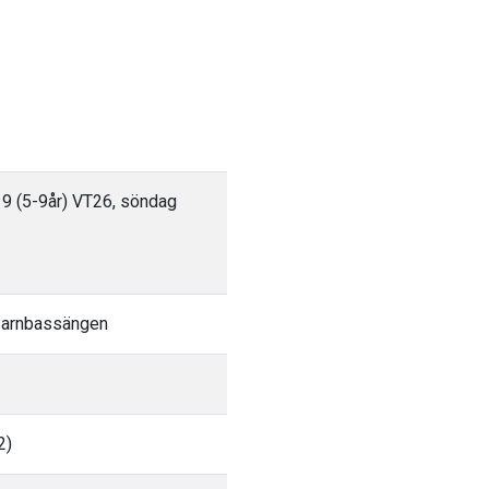
 9 (5-9år) VT26, söndag
 Barnbassängen
2)