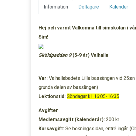
Information
Deltagare
Kalender
Hej och varmt Välkomna till simskolan i vå
Sim!
Sköldpaddan 9
(5-9 år)
Valhalla
Var:
Valhallabadets Lilla bassängen vid 25:an 
grunda delen av bassängen)
Lektionstid:
Söndagar kl. 16:05-16:35
Avgifter
Medlemsavgift (kalenderår):
200 kr
Kursavgift:
Se bokningssidan, entré ingår. (Obs