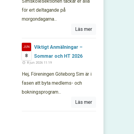
Simskolesektionen tackar er alla
för ert deltagande på
morgondagarna...
Läs mer
Viktigt Anmälningar –
JUN
8
Sommar och HT 2026
8 jun 2026 11:19
Hej, Föreningen Göteborg Sim är i
fasen att byta medlems- och
bokningsprogram...
Läs mer