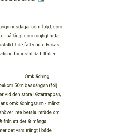
ängningsdagar som följd, som
er så långt som möjligt hitta
ställd. I de fall vi inte lyckas
lning för inställda tillfällen.
ning
r bakom 50m bassängen (följ
er vid den stora läktartrappan,
 50ans omklädningsrum - märkt
behöver inte betala inträde om
Utifrån att det är många
r det vara trångt i både