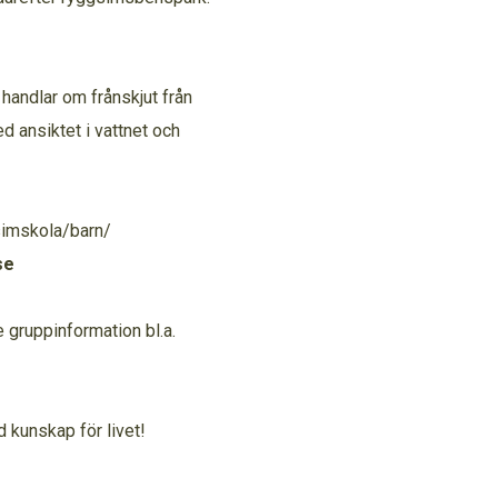
 handlar om frånskjut från
d ansiktet i vattnet och
simskola/barn/
se
gruppinformation bl.a.
d kunskap för livet!