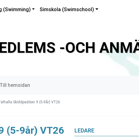
g (Swimming)
Simskola (Swimschool)
EDLEMS -OCH ANMÄ
Till hemsidan
alhalla Sköldpaddan 9 (5-9år) VT26
9 (5-9år) VT26
LEDARE