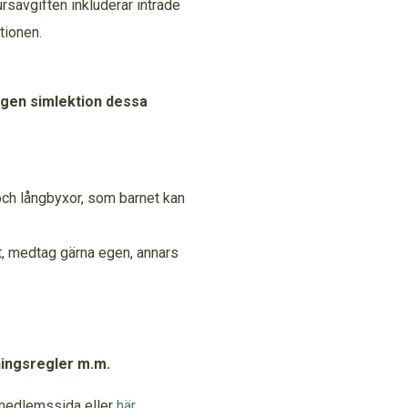
rsavgiften inkluderar inträde
tionen.
ingen simlektion dessa
och långbyxor, som barnet kan
t, medtag gärna egen, annars
ningsregler m.m.
r medlemssida eller
här
.