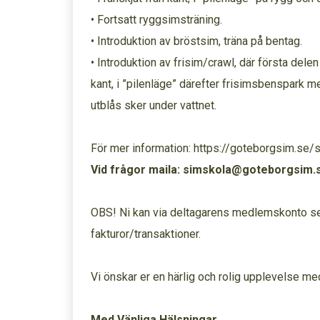
• Fortsatt ryggsimsträning.
• Introduktion av bröstsim, träna på bentag.
• Introduktion av frisim/crawl, där första delen
kant, i ”pilenläge” därefter frisimsbenspark me
utblås sker under vattnet.
För mer information: https://goteborgsim.se/
Vid frågor maila: simskola@goteborgsim.
OBS! Ni kan via deltagarens medlemskonto se 
fakturor/transaktioner.
Vi önskar er en härlig och rolig upplevelse me
Med Vänliga Hälsningar