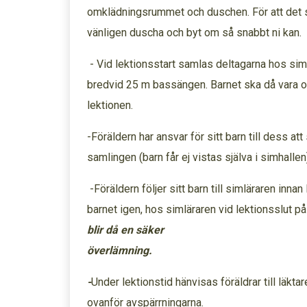
omklädningsrummet och duschen. För att det 
vänligen duscha och byt om så snabbt ni ka
- Vid lektionsstart samlas deltagarna hos siml
bredvid 25 m bassängen. Barnet ska då vara o
lektionen.
-Föräldern har ansvar för sitt barn till dess att
samlingen (barn får ej vistas själva i simha
-Föräldern följer sitt barn till simläraren inna
barnet igen, hos simläraren vid lektionsslut 
blir då en säker
överlä
-
Under lektionstid hänvisas föräldrar till läkt
ovanför avspärrningarna.