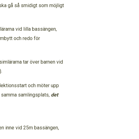
ska gå så smidigt som möjligt
n.
ärarna vid lilla bassängen,
mbytt och redo för
 simlärarna tar över barnen vid
llen).
n lektionsstart och möter upp
på samma samlingsplats,
det
mning.
aren inne vid 25m bassängen,