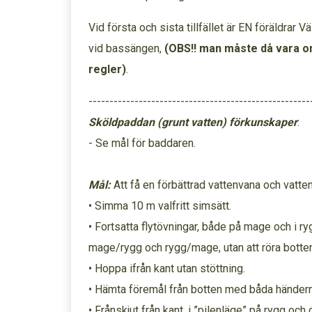
Vid första och sista tillfället är EN föräldrar
vid bassängen,
(OBS!! man måste då vara om
regler)
.
-----------------------------------------------------
Sköldpaddan (grunt vatten) förkunskaper
:
- Se mål för baddaren.
Mål:
Att få en förbättrad vattenvana och vatte
• Simma 10 m valfritt simsätt.
• Fortsatta flytövningar, både på mage och i r
mage/rygg och rygg/mage, utan att röra botten
• Hoppa ifrån kant utan stöttning.
• Hämta föremål från botten med båda händern
• Frånskjut från kant, i ”pilenläge” på rygg oc