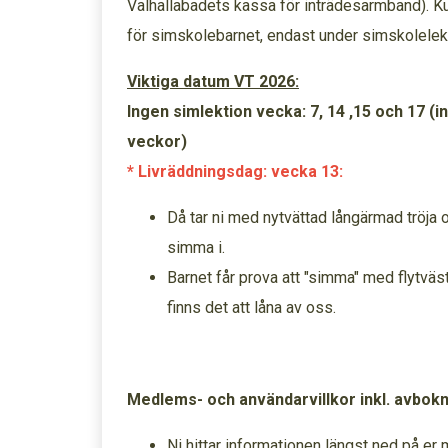
Valhallabadets kassa för inträdesarmband). Ku
för simskolebarnet, endast under simskolelek
Viktiga datum VT 2026:
Ingen simlektion vecka: 7, 14 ,15 och 17 (
veckor)
* Livräddningsdag: vecka 13:
Då tar ni med nytvättad långärmad tröja 
simma i.
Barnet får prova att "simma" med flytväs
finns det att låna av oss.
Medlems- och användarvillkor inkl. avbok
Ni hittar informationen längst ned på e