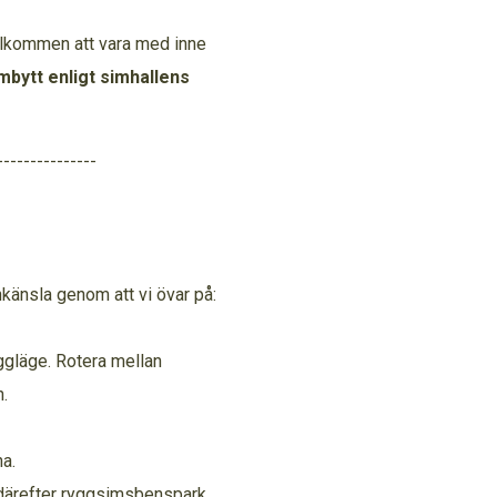
 Välkommen att vara med inne
bytt enligt simhallens
---------------
nkänsla genom att vi övar på:
yggläge. Rotera mellan
.
a.
h därefter ryggsimsbenspark.