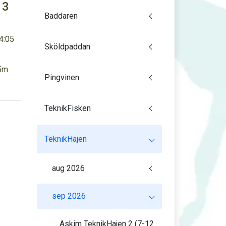
 3
Baddaren
4:05
Sköldpaddan
25m
Pingvinen
TeknikFisken
TeknikHajen
aug 2026
sep 2026
Askim TeknikHajen 2 (7-12