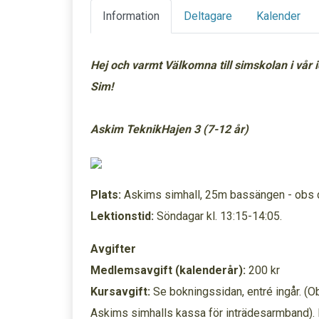
Information
Deltagare
Kalender
Hej och varmt Välkomna till simskolan i vår 
Sim!
Askim TeknikHajen 3 (7-12 år)
Plats:
Askims simhall, 25m bassängen - obs dj
Lektionstid:
Söndagar kl. 13:15-14:05.
Avgifter
Medlemsavgift (kalenderår):
200 kr
Kursavgift:
Se bokningssidan, entré ingår. (Obs
Askims simhalls kassa för inträdesarmband). 