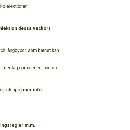
kolelektionen.
mlektion dessa veckor)
och långbyxor, som barnet kan
t, medtag gärna egen, annars
 (Juldopp)
mer info
ningsregler m.m.