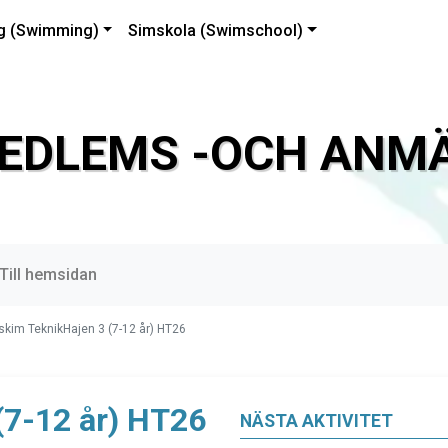
g (Swimming)
Simskola (Swimschool)
EDLEMS -OCH ANMÄ
Till hemsidan
skim TeknikHajen 3 (7-12 år) HT26
(7-12 år) HT26
NÄSTA AKTIVITET