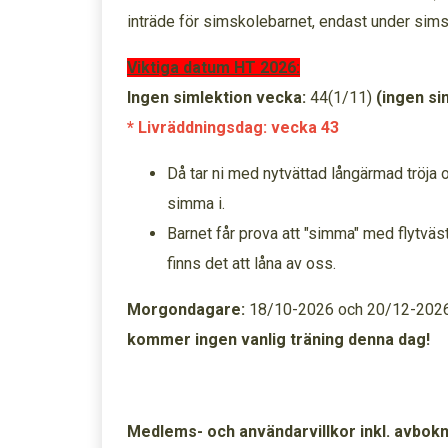
inträde för simskolebarnet, endast under sims
Viktiga datum HT 2026:
Ingen simlektion vecka:
44(1/11)
(ingen si
* Livräddningsdag: vecka 43
Då tar ni med nytvättad långärmad tröja 
simma i.
Barnet får prova att "simma" med flytväs
finns det att låna av oss.
Morgondagare:
18/10-2026 och 20/12-2026
kommer ingen vanlig träning denna dag!
Medlems- och användarvillkor inkl. avbok