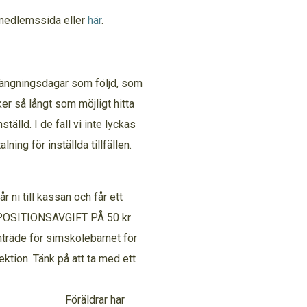
r medlemssida eller
här
.
ängningsdagar som följd, som
er så långt som möjligt hitta
ställd. I de fall vi inte lyckas
lning för inställda tillfällen.
r ni till kassan och får ett
DEPOSITIONSAVGIFT PÅ 50 kr
inträde för simskolebarnet för
tion. Tänk på att ta med ett
Föräldrar har