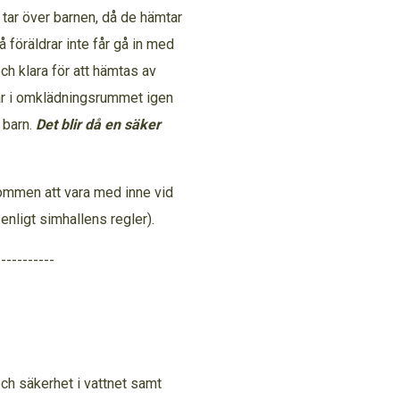
n tar över barnen, då de hämtar
föräldrar inte får gå in med
ch klara för att hämtas av
 är i omklädningsrummet igen
 barn.
Det blir då en säker
lkommen att vara med inne vid
nligt simhallens regler).
-----------
 och säkerhet i vattnet samt