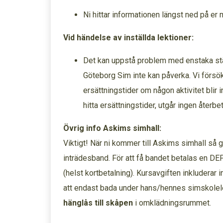
Ni hittar informationen längst ned på e
Vid händelse av inställda lektioner:
Det kan uppstå problem med enstaka st
Göteborg Sim inte kan påverka. Vi försök
ersättningstider om någon aktivitet blir in
hitta ersättningstider, utgår ingen återbeta
Övrig info Askims simhall:
Viktigt! När ni kommer till Askims simhall så gå
inträdesband. För att få bandet betalas en 
(helst kortbetalning). Kursavgiften inkluderar 
att endast bada under hans/hennes simskolelek
hänglås till skåpen
i omklädningsrummet.