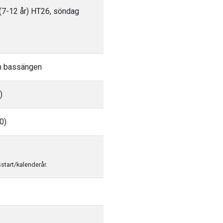
(7-12 år) HT26, söndag
m bassängen
)
0)
sstart/kalenderår.