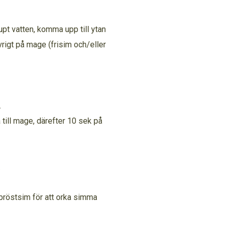
upt vatten, komma upp till ytan
rigt på mage (frisim och/eller
.
 till mage, därefter 10 sek på
.
 bröstsim för att orka simma