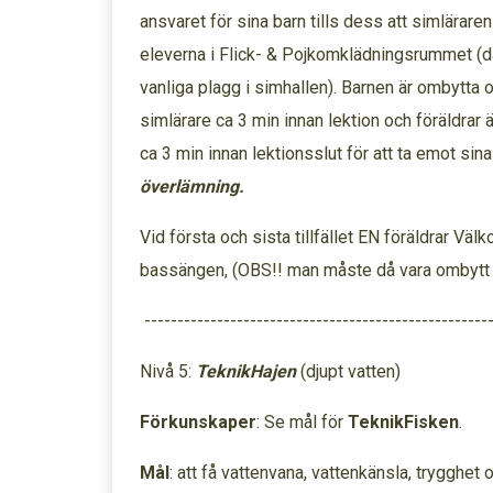
ansvaret för sina barn tills dess att simlärare
eleverna i Flick- & Pojkomklädningsrummet (då 
vanliga plagg i simhallen). Barnen är ombytta o
simlärare ca 3 min innan lektion och föräldrar
ca 3 min innan lektionsslut för att ta emot sina
överlämning.
Vid första och sista tillfället EN föräldrar Vä
bassängen, (OBS!! man måste då vara ombytt e
----------------------------------------------------
Nivå 5:
TeknikHajen
(djupt vatten)
Förkunskaper
: Se mål för
TeknikFisken
.
Mål
: att få vattenvana, vattenkänsla, trygghet