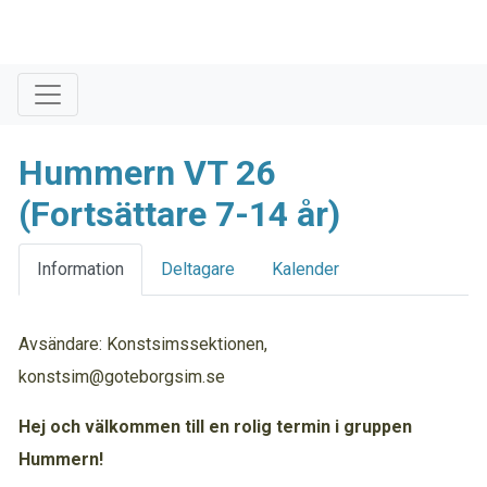
Hummern VT 26
(Fortsättare 7-14 år)
Information
Deltagare
Kalender
Avsändare: Konstsimssektionen,
konstsim@goteborgsim.se
Hej
och
välkommen
till
en
rolig
termin
i
gruppen
Hummern!