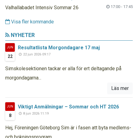
17:00 - 17:45
Valhallabadet Intensiv Sommar 26
Visa fler kommande
NYHETER
Resultatlista Morgondagare 17 maj
JUN
22 jun 2026 09:17
22
Simskolesektionen tackar er alla för ert deltagande på
morgondagarna...
Läs mer
Viktigt Anmälningar – Sommar och HT 2026
JUN
8 jun 2026 11:19
8
Hej, Föreningen Göteborg Sim är i fasen att byta medlems-
och bokningsprogram...