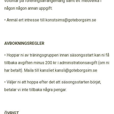
volontär på föreningsarrangemang samt ev. medverka i
någon någon annan uppgift.
• Anmäl ert intresse till konstsims@goteborgsim.se
AVBOKNINGSREGLER
• Hoppar ni av träningsgruppen innan säsongsstart kan ni få
tillbaka avgiften minus 200 kr i administrationsavgift (om ni
har betalt). Maila till kansliet kansli@goteborgsim.se
• Väljer ni att hoppa efter det att säsongsstarten börjat,
betalar vi inte tillbaka några pengar.
ÖVRIGT