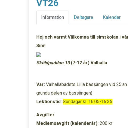
VT26
Information
Deltagare
Kalender
Hej och varmt Välkomna till simskolan i vå
Sim!
Sköldpaddan 10
(7-12 år)
Valhalla
Var:
Valhallabadets Lilla bassängen vid 25:an 
grunda delen av bassängen)
Lektionstid:
Söndagar kl. 16:05-16:35
Avgifter
Medlemsavgift (kalenderår):
200 kr