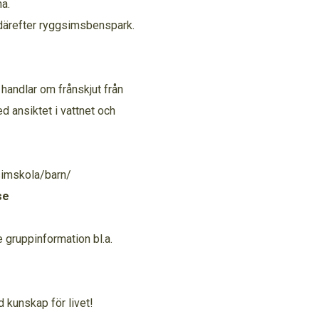
a.
h därefter ryggsimsbenspark.
 handlar om frånskjut från
d ansiktet i vattnet och
simskola/barn/
se
gruppinformation bl.a.
d kunskap för livet!