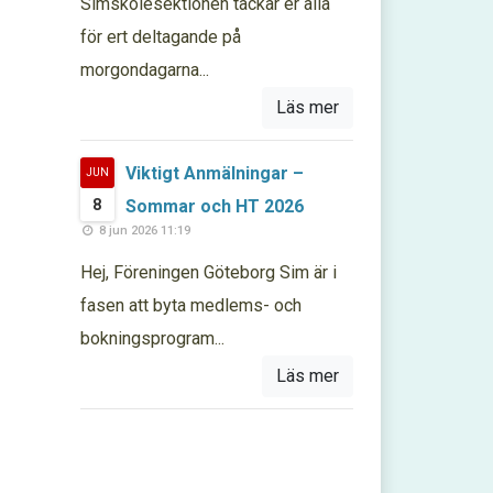
Simskolesektionen tackar er alla
för ert deltagande på
morgondagarna...
Läs mer
Viktigt Anmälningar –
JUN
8
Sommar och HT 2026
8 jun 2026 11:19
Hej, Föreningen Göteborg Sim är i
fasen att byta medlems- och
bokningsprogram...
Läs mer