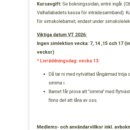
Kursavgift:
Se bokningssidan, entré ingår. (Obs
Valhallabadets kassa för inträdesarmband). Ku
för simskolebarnet, endast under simskolelek
Viktiga datum VT 2026:
Ingen simlektion vecka: 7, 14 ,15 och 17 (
veckor)
* Livräddningsdag: vecka 13:
Då tar ni med nytvättad långärmad tröja 
simma i.
Barnet får prova att "simma" med flytväs
finns det att låna av oss.
Medlems- och användarvillkor inkl. avbok