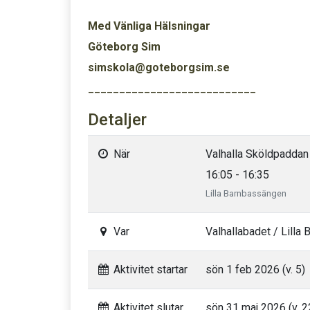
Med Vänliga Hälsningar
Göteborg Sim
simskola@goteborgsim.se
___________________________
Detaljer
När
Valhalla Sköldpaddan
16:05 - 16:35
Lilla Barnbassängen
Var
Valhallabadet / Lilla
Aktivitet startar
sön 1 feb 2026 (v. 5)
Aktivitet slutar
sön 31 maj 2026 (v. 2