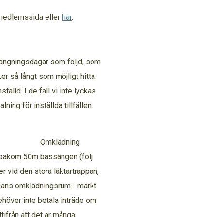
r medlemssida eller
här
.
ängningsdagar som följd, som
er så långt som möjligt hitta
ställd. I de fall vi inte lyckas
lning för inställda tillfällen.
ning
r bakom 50m bassängen (följ
er vid den stora läktartrappan,
 50ans omklädningsrum - märkt
behöver inte betala inträde om
Utifrån att det är många