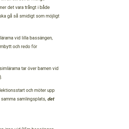
r det vara trångt i både
ska gå så smidigt som möjligt
.
ärarna vid lilla bassängen,
mbytt och redo för
 simlärarna tar över barnen vid
llen).
n lektionsstart och möter upp
på samma samlingsplats,
det
mning.