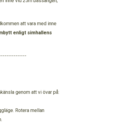
aren inne vid 25m bassängen,
 Välkommen att vara med inne
bytt enligt simhallens
---------------
nkänsla genom att vi övar på:
yggläge. Rotera mellan
.