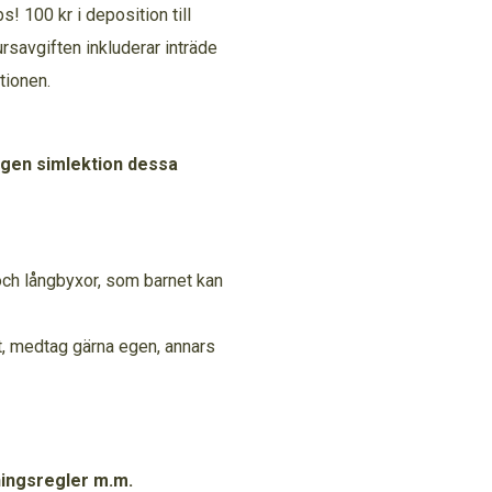
! 100 kr i deposition till
rsavgiften inkluderar inträde
tionen.
ingen simlektion dessa
och långbyxor, som barnet kan
t, medtag gärna egen, annars
ningsregler m.m.