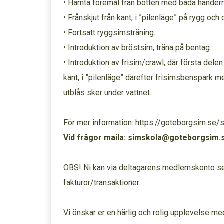
• Hämta föremål från botten med båda händern
• Frånskjut från kant, i ”pilenläge” på rygg oc
• Fortsatt ryggsimsträning.
• Introduktion av bröstsim, träna på bentag.
• Introduktion av frisim/crawl, där första delen
kant, i ”pilenläge” därefter frisimsbenspark me
utblås sker under vattnet.
För mer information: https://goteborgsim.se/
Vid frågor maila: simskola@goteborgsim.
OBS! Ni kan via deltagarens medlemskonto se 
fakturor/transaktioner.
Vi önskar er en härlig och rolig upplevelse me