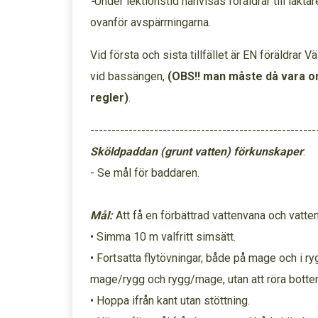
-
Under lektionstid hänvisas föräldrar till läkt
ovanför avspärrningarna.
Vid första och sista tillfället är EN föräldrar
vid bassängen,
(OBS!! man måste då vara om
regler)
.
-----------------------------------------------------
Sköldpaddan (grunt vatten) förkunskaper
:
- Se mål för baddaren.
Mål:
Att få en förbättrad vattenvana och vatte
• Simma 10 m valfritt simsätt.
• Fortsatta flytövningar, både på mage och i r
mage/rygg och rygg/mage, utan att röra botten
• Hoppa ifrån kant utan stöttning.