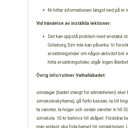
Ni hittar informationen längst ned på e
Vid händelse av inställda lektioner:
Det kan uppstå problem med enstaka st
Göteborg Sim inte kan påverka. Vi försök
ersättningstider om någon aktivitet blir in
hitta ersättningstider, utgår ingen återbeta
Övrig info/rutiner Valhallabadet:
Omkläd
söndagar (badet stängt för allmänheten) ske
simskoleskyltarna), gå förbi kassan, ta till hög
ta vänster, ta höger och sedan vänster in till
simskola. 10 kr behövs till skåpet. Föräldrar 
man endast ska följa barnet till simlektionen. 