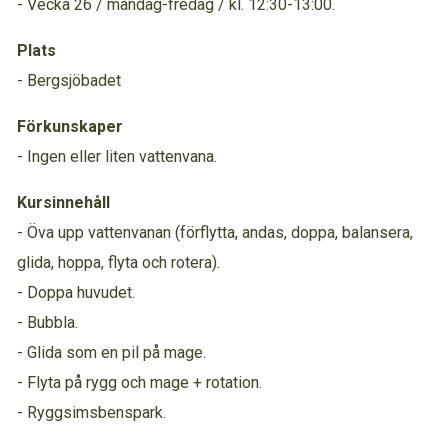
- Vecka 26 / måndag-fredag / kl. 12:30-13:00.
Plats
- Bergsjöbadet
Förkunskaper
- Ingen eller liten vattenvana.
Kursinnehåll
- Öva upp vattenvanan (förflytta, andas, doppa, balansera,
glida, hoppa, flyta och rotera).
- Doppa huvudet.
- Bubbla.
- Glida som en pil på mage.
- Flyta på rygg och mage + rotation.
- Ryggsimsbenspark.