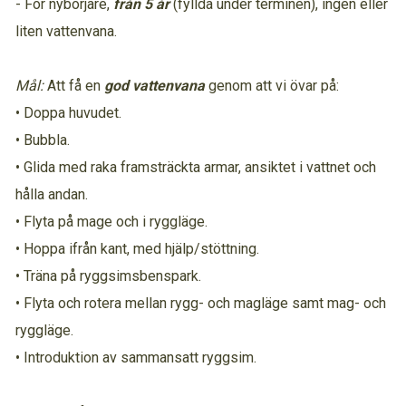
- För nybörjare,
från 5 år
(fyllda under terminen), ingen eller
liten vattenvana.
Mål:
Att få en
god vattenvana
genom att vi övar på:
• Doppa huvudet.
• Bubbla.
• Glida med raka framsträckta armar, ansiktet i vattnet och
hålla andan.
• Flyta på mage och i ryggläge.
• Hoppa ifrån kant, med hjälp/stöttning.
• Träna på ryggsimsbenspark.
• Flyta och rotera mellan rygg- och magläge samt mag- och
ryggläge.
• Introduktion av sammansatt ryggsim.