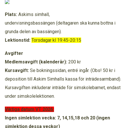
Plats:
Askims simhall,
undervisningsbassängen (deltagaren ska kunna bottna i
grunda delen av bassängen).
Lektionstid:
Torsdagar kl 19:45-20:15
Avgifter
Medlemsavgift (kalenderår):
200 kr
Kursavgift:
Se bokningssidan, entré ingår. (Obs! 50 kr i
deposition till Askim Simhalls kassa för inträdesarmband).
Kursavgiften inkluderar inträde för simskolebarnet, endast
under simskolelektionen.
Viktiga datum VT 2026:
Ingen simlektion vecka: 7, 14,15,18 och 20 (ingen
simlektion dessa veckor)