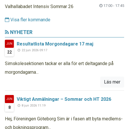
17:00 - 17:45
Valhallabadet Intensiv Sommar 26
Visa fler kommande
NYHETER
Resultatlista Morgondagare 17 maj
JUN
22 jun 2026 09:17
22
Simskolesektionen tackar er alla för ert deltagande på
morgondagarna...
Läs mer
Viktigt Anmälningar – Sommar och HT 2026
JUN
8 jun 2026 11:19
8
Hej, Föreningen Göteborg Sim är i fasen att byta medlems-
och bokningsprogram...