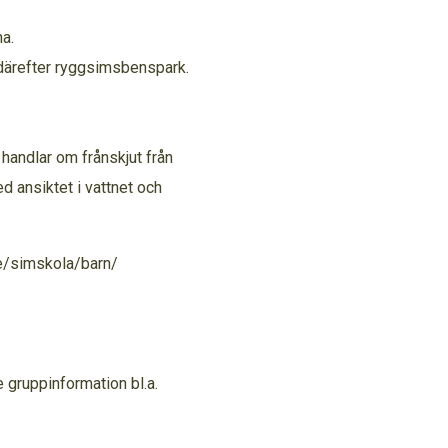
a.
h därefter ryggsimsbenspark.
 handlar om frånskjut från
d ansiktet i vattnet och
e/simskola/barn/
gruppinformation bl.a.