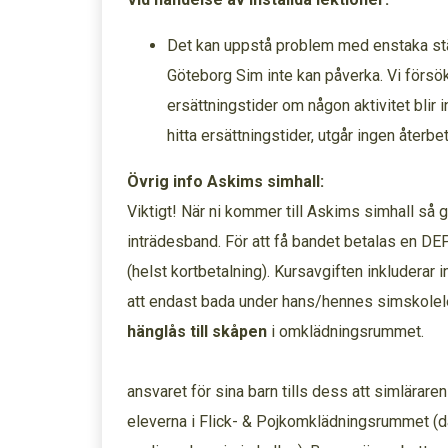
Det kan uppstå problem med enstaka st
Göteborg Sim inte kan påverka. Vi försök
ersättningstider om någon aktivitet blir in
hitta ersättningstider, utgår ingen återbeta
Övrig info Askims simhall:
Viktigt! När ni kommer till Askims simhall så gå
inträdesband. För att få bandet betalas en 
(helst kortbetalning). Kursavgiften inkluderar 
att endast bada under hans/hennes simskolelek
hänglås till skåpen
i omklädningsrummet.
ansvaret för sina barn tills dess att simlärare
eleverna i Flick- & Pojkomklädningsrummet (då 