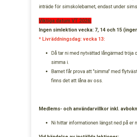
inträde för simskolebarnet, endast under sims
Viktiga datum VT 2026:
Ingen simlektion vecka: 7, 14 och 15 (ing
* Livräddningsdag: vecka 13:
Då tar ni med nytvättad långärmad tröja 
simma i.
Barnet får prova att "simma" med flytväs
finns det att låna av oss.
Medlems- och användarvillkor inkl. avbok
Ni hittar informationen längst ned på e
Vid händelse av inställda lektioner: