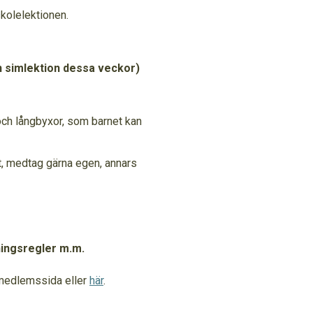
kolelektionen.
en simlektion dessa veckor)
och långbyxor, som barnet kan
t, medtag gärna egen, annars
ningsregler m.m.
r medlemssida eller
här
.