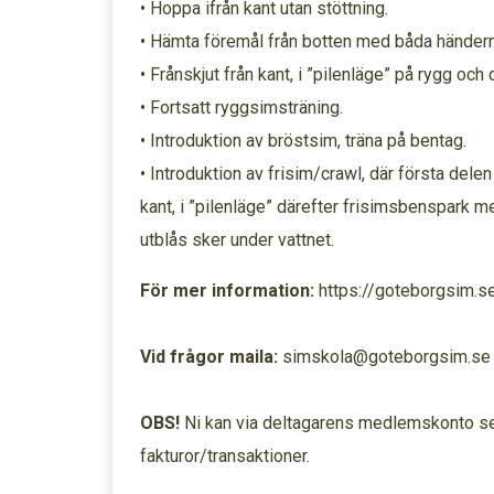
• Hoppa ifrån kant utan stöttning.
• Hämta föremål från botten med båda händern
• Frånskjut från kant, i ”pilenläge” på rygg oc
• Fortsatt ryggsimsträning.
• Introduktion av bröstsim, träna på bentag.
• Introduktion av frisim/crawl, där första delen
kant, i ”pilenläge” därefter frisimsbenspark me
utblås sker under vattnet.
För mer information:
https://goteborgsim.s
Vid frågor maila:
simskola@goteborgsim.se
OBS!
Ni kan via deltagarens medlemskonto se 
fakturor/transaktioner.