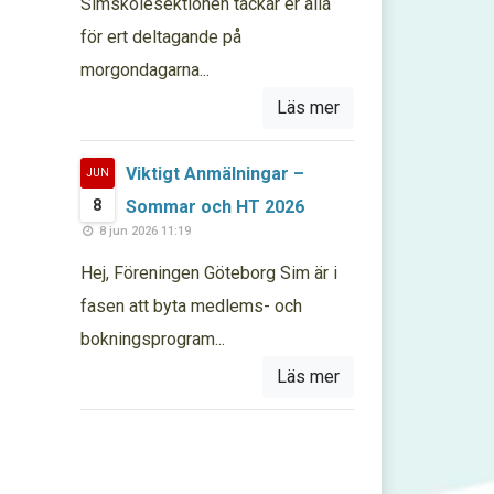
Simskolesektionen tackar er alla
för ert deltagande på
morgondagarna...
Läs mer
Viktigt Anmälningar –
JUN
8
Sommar och HT 2026
8 jun 2026 11:19
Hej, Föreningen Göteborg Sim är i
fasen att byta medlems- och
bokningsprogram...
Läs mer