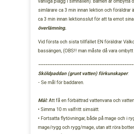
vanliga plagg i simhallen). Barnen är ombytta o
simlärare ca 3 min innan lektion och föräldrar
ca 3 min innan lektionsslut för att ta emot sina
överlämning.
Vid första och sista tillfället EN föräldrar Vä
bassängen, (OBS!! man måste då vara ombytt e
-----------------------------------------------------
Sköldpaddan (grunt vatten) förkunskaper
:
- Se mål för baddaren.
Mål:
Att få en förbättrad vattenvana och vatte
• Simma 10 m valfritt simsätt.
• Fortsatta flytövningar, både på mage och i r
mage/rygg och rygg/mage, utan att röra botten