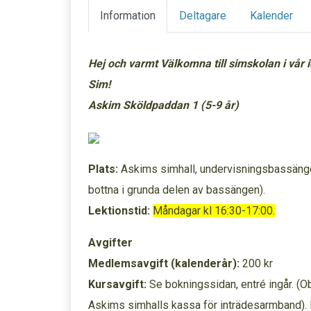
Information
Deltagare
Kalender
Hej och varmt Välkomna till simskolan i vår 
Sim!
Askim
Sköldpaddan 1 (5-9 år)
Plats:
Askims simhall, undervisningsbassäng
bottna i grunda delen av bassängen).
Lektionstid:
Måndagar kl 16:30-17:00.
Avgifter
Medlemsavgift (kalenderår):
200 kr
Kursavgift:
Se bokningssidan, entré ingår. (Obs
Askims simhalls kassa för inträdesarmband). 