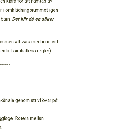
ch klara för att hämtas av
 är i omklädningsrummet igen
 barn.
Det blir då en säker
lkommen att vara med inne vid
nligt simhallens regler).
------
nkänsla genom att vi övar på:
yggläge. Rotera mellan
.