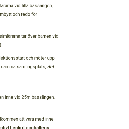
ärarna vid lilla bassängen,
mbytt och redo för
 simlärarna tar över barnen vid
llen).
n lektionsstart och möter upp
på samma samlingsplats,
det
mning.
aren inne vid 25m bassängen,
 Välkommen att vara med inne
bytt enligt simhallens