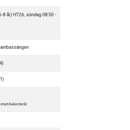
5-8 år) HT26, söndag 08:50 -
 Barnbassängen
4)
1)
sstart/kalenderår.