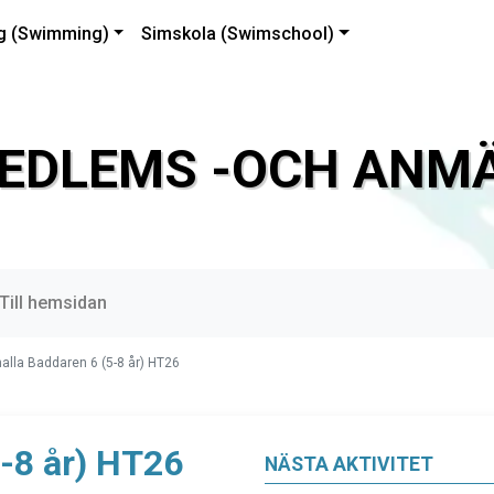
g (Swimming)
Simskola (Swimschool)
EDLEMS -OCH ANMÄ
Till hemsidan
alla Baddaren 6 (5-8 år) HT26
5-8 år) HT26
NÄSTA AKTIVITET