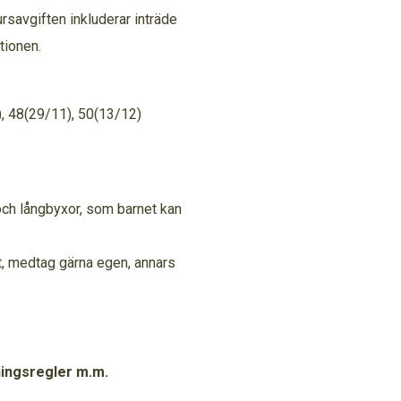
rsavgiften inkluderar inträde
tionen.
, 48(29/11), 50(13/12)
och långbyxor, som barnet kan
t, medtag gärna egen, annars
ningsregler m.m.