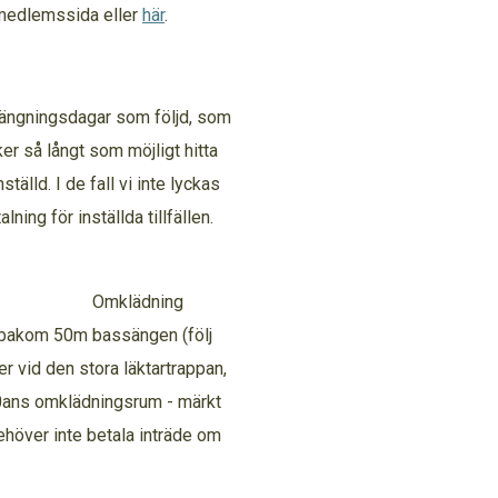
r medlemssida eller
här
.
ängningsdagar som följd, som
er så långt som möjligt hitta
ställd. I de fall vi inte lyckas
lning för inställda tillfällen.
ning
r bakom 50m bassängen (följ
er vid den stora läktartrappan,
 50ans omklädningsrum - märkt
behöver inte betala inträde om
n.