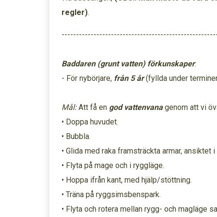
regler)
.
-----------------------------------------------------
Baddaren (grunt vatten) förkunskaper
:
- För nybörjare,
från 5 år
(fyllda under terminen
Mål:
Att få en
god vattenvana
genom att vi öv
• Doppa huvudet.
• Bubbla.
• Glida med raka framsträckta armar, ansiktet i
• Flyta på mage och i ryggläge.
• Hoppa ifrån kant, med hjälp/stöttning.
• Träna på ryggsimsbenspark.
• Flyta och rotera mellan rygg- och magläge s