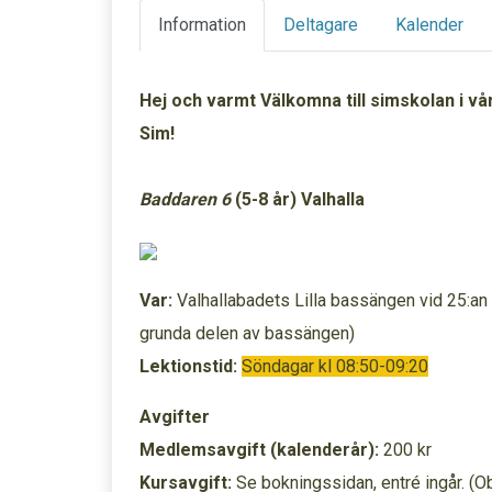
Information
Deltagare
Kalender
Hej och varmt Välkomna till simskolan i vå
Sim!
Baddaren 6
(5-8 år)
Valhalla
Var:
Valhallabadets Lilla bassängen vid 25:an 
grunda delen av bassängen)
Lektionstid:
Söndagar kl 08:50-09:20
Avgifter
Medlemsavgift (kalenderår):
200 kr
Kursavgift:
Se bokningssidan, entré ingår. (Obs