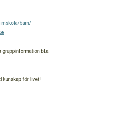
simskola/barn/
se
gruppinformation bl.a.
d kunskap för livet!