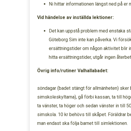
Ni hittar informationen längst ned på e
Vid händelse av inställda lektioner:
Det kan uppstå problem med enstaka st
Göteborg Sim inte kan påverka. Vi försök
ersättningstider om någon aktivitet blir in
hitta ersättningstider, utgår ingen återbeta
Övrig info/rutiner Valhallabadet:
Omkläd
söndagar (badet stängt för allmänheten) ske
simskoleskyltarna), gå förbi kassan, ta till hög
ta vänster, ta höger och sedan vänster in till
simskola. 10 kr behövs till skåpet. Föräldrar 
man endast ska följa barnet till simlektione