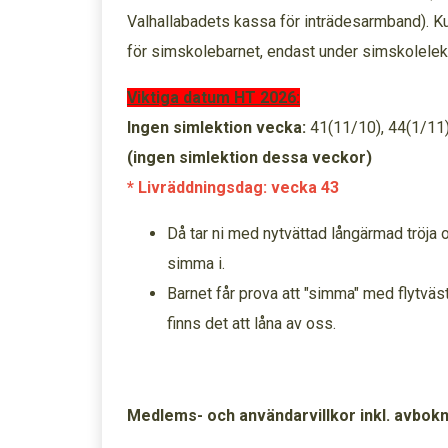
Valhallabadets kassa för inträdesarmband). Ku
för simskolebarnet, endast under simskolelek
Viktiga datum HT 2026:
Ingen simlektion vecka:
41(11/10), 44(1/11)
(ingen simlektion dessa veckor)
* Livräddningsdag: vecka 43
Då tar ni med nytvättad långärmad tröja 
simma i.
Barnet får prova att "simma" med flytväs
finns det att låna av oss.
Medlems- och användarvillkor inkl. avbok