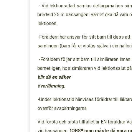
- Vid lektionsstart samlas deltagarna hos siml
bredvid 25 m bassängen. Barnet ska då vara o
lektionen.
-Föräldern har ansvar för sitt barn till dess att
samlingen (barn får ej vistas själva i simha
-Föräldern följer sitt barn till simläraren inna
barnet igen, hos simläraren vid lektionsslut 
blir då en säker
överlä
-
Under lektionstid hänvisas föräldrar till läkt
ovanför avspärrningarna.
Vid första och sista tillfället är EN föräldrar
vid bassängen,
(OBS!! man måste då vara om