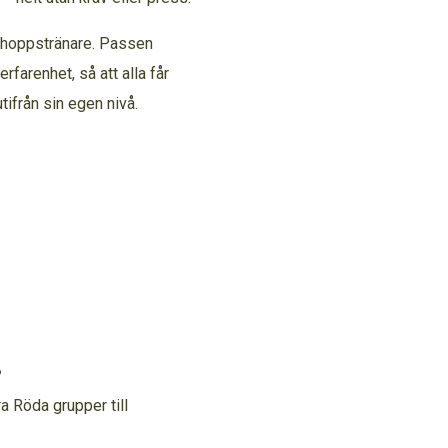
imhoppstränare. Passen
rfarenhet, så att alla får
tifrån sin egen nivå.
?
åra Röda grupper till