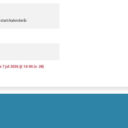
sstart/kalenderår.
 7 jul 2026 @ 14:00 (v. 28)