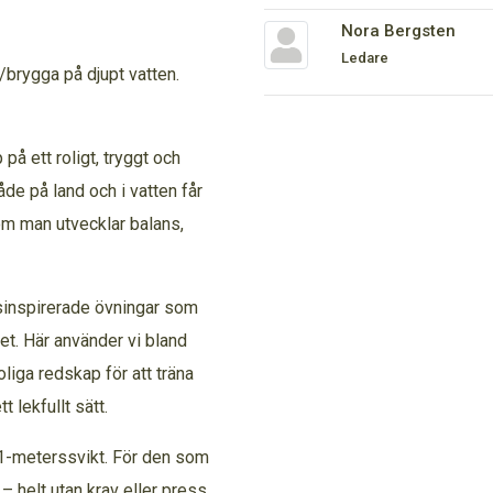
Nora Bergsten
Ledare
/brygga på djupt vatten.
å ett roligt, tryggt och
de på land och i vatten får
om man utvecklar balans,
sinspirerade övningar som
t. Här använder vi bland
oliga redskap för att träna
 lekfullt sätt.
h 1-meterssvikt. För den som
 – helt utan krav eller press.