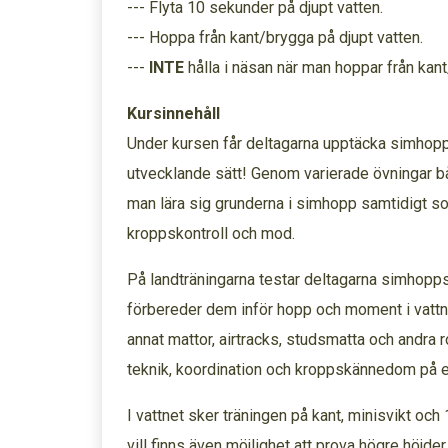
--- Flyta 10 sekunder på djupt vatten.
--- Hoppa från kant/brygga på djupt vatten.
---
INTE
hålla i näsan när man hoppar från kant
Kursinnehåll
Under kursen får deltagarna upptäcka simhopp p
utvecklande sätt! Genom varierade övningar bå
man lära sig grunderna i simhopp samtidigt s
kroppskontroll och mod.
På landträningarna testar deltagarna simhopp
förbereder dem inför hopp och moment i vattne
annat mattor, airtracks, studsmatta och andra r
teknik, koordination och kroppskännedom på ett
I vattnet sker träningen på kant, minisvikt oc
vill finns även möjlighet att prova högre höjder