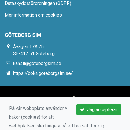
Dataskyddsförordningen (GDPR)
Mer information om cookies
GÖTEBORG SIM
Åvägen 17A 2tr
SE-412 51 Göteborg
kansli@goteborgsim.se
https://boka.goteborgsim.se/
På vår webbplats använder vi
Jag accepterar
kakor (cookies) för att
webbplatsen ska fungera på ett bra sätt för dig.