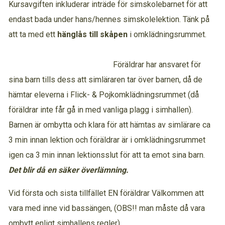
Kursavgiften inkluderar inträde för simskolebarnet för att
endast bada under hans/hennes simskolelektion. Tänk på
att ta med ett
hänglås till skåpen
i omklädningsrummet.
Föräldrar har ansvaret för
sina barn tills dess att simläraren tar över barnen, då de
hämtar eleverna i Flick- & Pojkomklädningsrummet (då
föräldrar inte får gå in med vanliga plagg i simhallen).
Barnen är ombytta och klara för att hämtas av simlärare ca
3 min innan lektion och föräldrar är i omklädningsrummet
igen ca 3 min innan lektionsslut för att ta emot sina barn.
Det blir då en säker överlämning.
Vid första och sista tillfället EN föräldrar Välkommen att
vara med inne vid bassängen, (OBS!! man måste då vara
ombytt enligt simhallens regler).