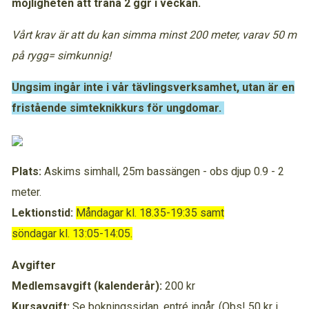
möjligheten att träna 2 ggr i veckan.
Vårt krav är att du kan simma minst 200 meter, varav 50 m
på rygg= simkunnig!
Ungsim ingår inte i vår tävlingsverksamhet, utan är en
fristående simteknikkurs för ungdomar.
Plats:
Askims simhall, 25m bassängen - obs djup 0.9 - 2
meter.
Lektionstid:
Måndagar kl. 18.35-19:35 samt
söndagar kl. 13:05-14:05.
Avgifter
Medlemsavgift (kalenderår):
200 kr
Kursavgift:
Se bokningssidan, entré ingår. (Obs! 50 kr i