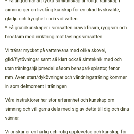
* Få ungdomar att tycka simkunskap är roligt. Kunskap i
simning ger en livslång kunskap för en ökad livskvalité,
glädje och trygghet i och vid vatten.
* Få grundkunskaper i simsätten crawl/frisim, ryggsim och
bröstsim med inriktning mot tävlingssimsätten.
Vi tränar mycket på vattenvana med olika skovel,
glid/flytövningar samt så klart också simteknik med och
utan träningshjälpmedel såsom bensparksplattor, fenor
mm. Även start/dykövningar och vändningsträning kommer
in som delmoment i träningen.
Våra instruktörer har stor erfarenhet och kunskap om
simning och vill gärna dela med sig av detta till dig och dina
vänner.
Vi önskar er en härlig och rolig upplevelse och kunskap för