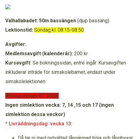
Valhallabadet: 50m bassängen
(djup bassäng)
Lektionstid:
Söndag kl. 08:15-08:50
Avgifter:
Medlemsavgift (kalenderår):
200 kr
Kursavgift:
Se bokningssidan, entré ingår. Kursavgiften
inkluderar inträde för simskolebarnet, endast under
simskolelektionen.
Viktiga datum VT 2026:
Ingen simlektion vecka: 7, 14 ,15 och 17 (ingen
simlektion dessa veckor)
* Livräddningsdag: vecka 13:
Då tar ni med nytvättad långärmad tröja och långbyxor,