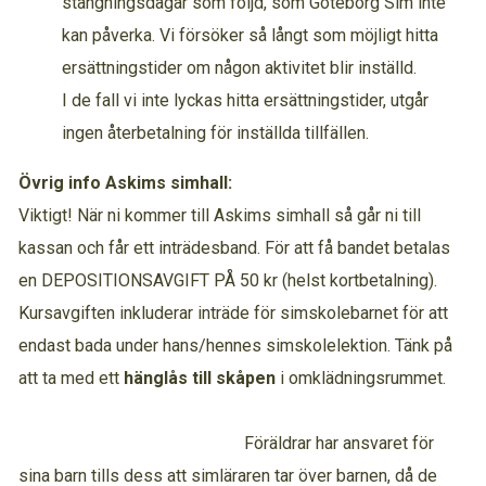
stängningsdagar som följd, som Göteborg Sim inte
kan påverka. Vi försöker så långt som möjligt hitta
ersättningstider om någon aktivitet blir inställd.
I de fall vi inte lyckas hitta ersättningstider, utgår
ingen återbetalning för inställda tillfällen.
Övrig info Askims simhall:
Viktigt! När ni kommer till Askims simhall så går ni till
kassan och får ett inträdesband. För att få bandet betalas
en DEPOSITIONSAVGIFT PÅ 50 kr (helst kortbetalning).
Kursavgiften inkluderar inträde för simskolebarnet för att
endast bada under hans/hennes simskolelektion. Tänk på
att ta med ett
hänglås till skåpen
i omklädningsrummet.
Föräldrar har ansvaret för
sina barn tills dess att simläraren tar över barnen, då de