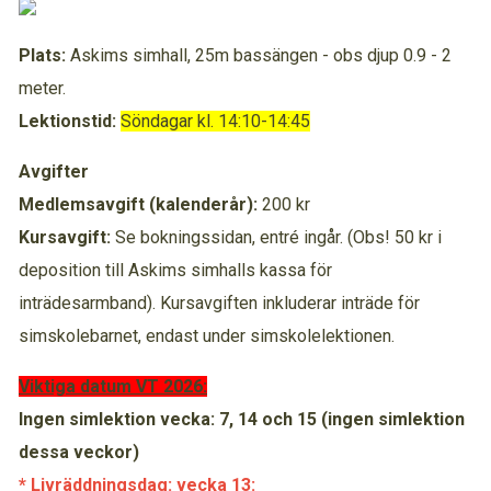
Plats:
Askims simhall, 25m bassängen - obs djup 0.9 - 2
meter.
Lektionstid:
Söndagar kl. 14:10-14:45
Avgifter
Medlemsavgift (kalenderår):
200 kr
Kursavgift:
Se bokningssidan, entré ingår. (Obs! 50 kr i
deposition till Askims simhalls kassa för
inträdesarmband). Kursavgiften inkluderar inträde för
simskolebarnet, endast under simskolelektionen.
Viktiga datum VT 2026:
Ingen simlektion vecka: 7, 14 och 15 (ingen simlektion
dessa veckor)
* Livräddningsdag: vecka 13: