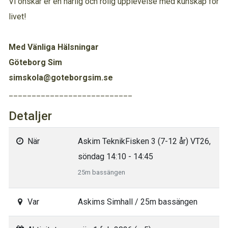
Vi önskar er en härlig och rolig upplevelse med kunskap för
livet!
Med Vänliga Hälsningar
Göteborg Sim
simskola@goteborgsim.se
___________________________
Detaljer
När
Askim TeknikFisken 3 (7-12 år) VT26,
söndag 14:10 - 14:45
25m bassängen
Var
Askims Simhall / 25m bassängen