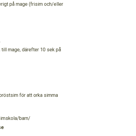
rigt på mage (frisim och/eller
.
 till mage, därefter 10 sek på
.
 bröstsim för att orka simma
simskola/barn/
se