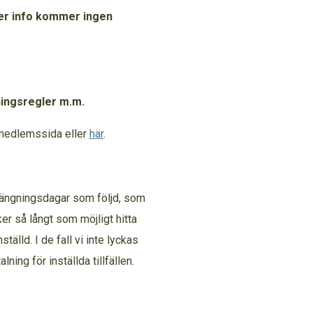
er info kommer ingen
ningsregler m.m.
r medlemssida eller
här
.
ängningsdagar som följd, som
er så långt som möjligt hitta
ställd. I de fall vi inte lyckas
lning för inställda tillfällen.
allabadet: