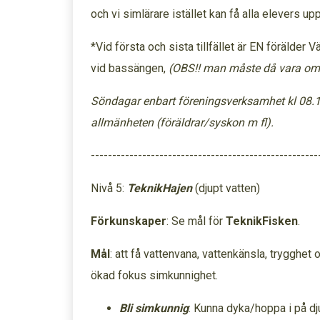
och vi simlärare istället kan få alla elevers 
*Vid första och sista tillfället är EN förälder
vid bassängen,
(OBS!! man måste då vara omby
Söndagar enbart föreningsverksamhet kl 08.1
allmänheten (föräldrar/syskon m fl).
-----------------------------------------------------
Nivå 5:
TeknikHajen
(djupt vatten)
Förkunskaper
: Se mål för
TeknikFisken
.
Mål
: att få vattenvana, vattenkänsla, trygghet
ökad fokus simkunnighet.
Bli simkunnig
: Kunna dyka/hoppa i på dj