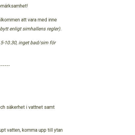
uppmärksamhet!
 Välkommen att vara med inne
tt enligt simhallens regler).
5-10.30, inget bad/sim för
------
 och säkerhet i vattnet samt
upt vatten, komma upp till ytan