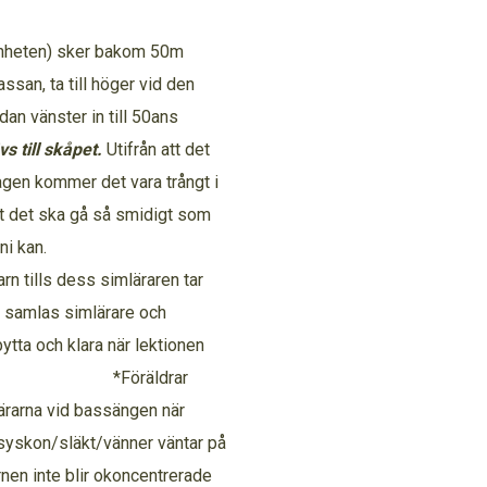
änheten) sker bakom 50m
ssan, ta till höger vid den
dan vänster in till 50ans
s till skåpet.
Utifrån att det
gen kommer det vara trångt i
 det ska gå så smidigt som
 om så snabbt ni kan.
ills dess simläraren tar
rt samlas simlärare och
tta och klara när lektionen
räldrar
ärarna vid bassängen när
ar/syskon/släkt/vänner väntar på
rnen inte blir okoncentrerade