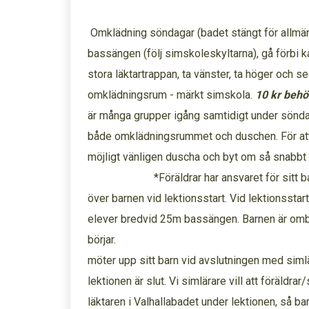
Omklädning söndagar (badet stängt för allm
bassängen (följ simskoleskyltarna), gå förbi ka
stora läktartrappan, ta vänster, ta höger och se
omklädningsrum - märkt simskola.
10 kr
behöv
är många grupper igång samtidigt under sönda
både omklädningsrummet och duschen. För att
möjligt vänligen duscha och byt
*Föräldrar har ansvaret för sitt barn t
över barnen vid lektionsstart. Vid lektionssta
elever bredvid 25m bassängen. Barnen är omby
börjar. *Fö
möter upp sitt barn vid avslutningen med siml
lektionen är slut. Vi simlärare vill att föräldr
läktaren i Valhallabadet under lektionen, så ba