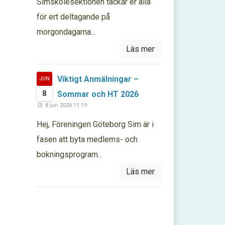
Simskolesektionen tackar er alla
för ert deltagande på
morgondagarna...
Läs mer
Viktigt Anmälningar –
JUN
8
Sommar och HT 2026
8 jun 2026 11:19
Hej, Föreningen Göteborg Sim är i
fasen att byta medlems- och
bokningsprogram...
Läs mer