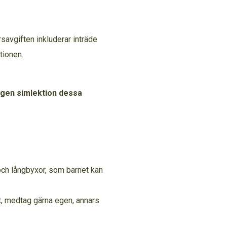
savgiften inkluderar inträde
tionen.
ingen simlektion dessa
och långbyxor, som barnet kan
t, medtag gärna egen, annars