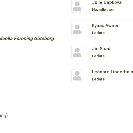
Julie Capkova
Huvudledare
Ilyaas Awnor
Ledare
ideella Förening Göteborg
Jin Saadi
Ledare
Leonard Linderhol
Ledare
äng)