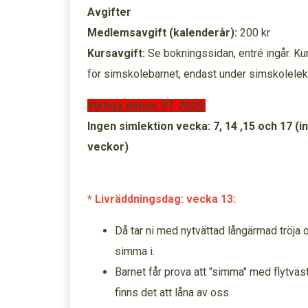
Avgifter
Medlemsavgift (kalenderår):
200 kr
Kursavgift:
Se bokningssidan, entré ingår. Kur
för simskolebarnet, endast under simskolelek
Viktiga datum VT 2026:
Ingen simlektion vecka: 7, 14 ,15 och 17 (
veckor)
* Livräddningsdag: vecka 13:
Då tar ni med nytvättad långärmad tröja 
simma i.
Barnet får prova att "simma" med flytväs
finns det att låna av oss.