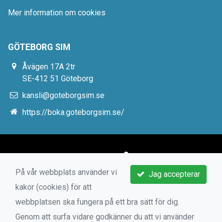
Mer information om cookies
GÖTEBORG SIM
Åvägen 17A 2tr
SE-412 51 Göteborg
kansli@goteborgsim.se
https://boka.goteborgsim.se/
På vår webbplats använder vi
Jag accepterar
kakor (cookies) för att
webbplatsen ska fungera på ett bra sätt för dig.
Genom att surfa vidare godkänner du att vi använder