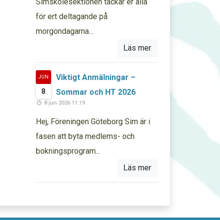
Simskolesektionen tackar er alla
för ert deltagande på
morgondagarna...
Läs mer
Viktigt Anmälningar –
JUN
8
Sommar och HT 2026
8 jun 2026 11:19
Hej, Föreningen Göteborg Sim är i
fasen att byta medlems- och
bokningsprogram...
Läs mer