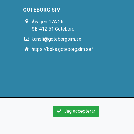
GÖTEBORG SIM
Åvägen 17A 2tr
SE-412 51 Göteborg
kansli@goteborgsim.se
https://boka.goteborgsim.se/
Jag accepterar