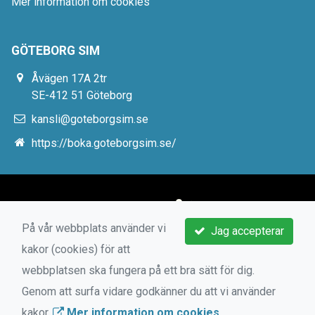
Mer information om cookies
GÖTEBORG SIM
Åvägen 17A 2tr
SE-412 51 Göteborg
kansli@goteborgsim.se
https://boka.goteborgsim.se/
På vår webbplats använder vi
Jag accepterar
kakor (cookies) för att
webbplatsen ska fungera på ett bra sätt för dig.
Genom att surfa vidare godkänner du att vi använder
kakor.
Mer information om cookies
.