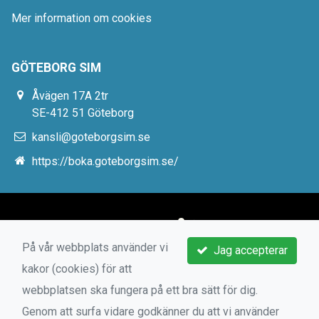
Mer information om cookies
GÖTEBORG SIM
Åvägen 17A 2tr
SE-412 51 Göteborg
kansli@goteborgsim.se
https://boka.goteborgsim.se/
På vår webbplats använder vi
Jag accepterar
kakor (cookies) för att
webbplatsen ska fungera på ett bra sätt för dig.
Genom att surfa vidare godkänner du att vi använder